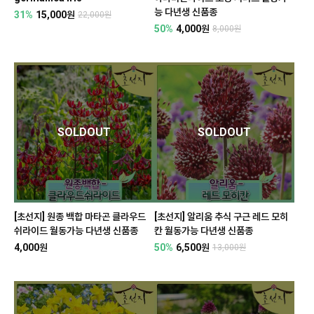
능 다년생 신품종
31%
15,000원
22,000원
50%
4,000원
8,000원
SOLDOUT
SOLDOUT
[초선지] 원종 백합 마타곤 클라우드
[초선지] 알리움 추식 구근 레드 모히
쉬라이드 월동가능 다년생 신품종
칸 월동가능 다년생 신품종
4,000원
50%
6,500원
13,000원