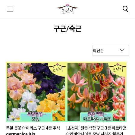
구근/숙근
독일 붓꽃 아이리스 구근 4종 추식
[초선지] 원종 백합 구근 3종 마르타곤
germanica iris
아라비안나이트 모닝 시리즈 월동가