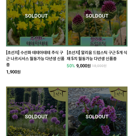
SOLDOUT
SOLDOUT
[초선지] 수선화 테테아테테 추식 구
[초선지] 알리움 드럼스틱 구근 5개 식
근 나르시서스 월동가능 다년생 신품
재 5치 월동가능 다년생 신품종
종
50%
9,000원
18,000원
1,900원
SOLDOUT
SOLDOUT