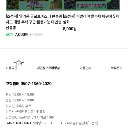
[초선지] 알리움 글로브마스터 핀볼위
[초선지] 히말라야 돌부채 바위치 5치
자드 대형 추식 구근 월동가능 다년생
설화
신품종
8,000원
50%
7,000원
14,000원
이용약관
개인정보처리방침
이용안내
제휴문의
고객센터.0507-1360-4020
평일 10:00 ~ 18:00
점심 12:00 ~ 13:00
일요일, 공휴일 휴무
여주시 산북면 광여로 1415-3
남양평IC, 동곤지암IC에서 차로 10분
BANK ACCOUNT
케이뱅크 700100031374 예금주 심연배(초선지)