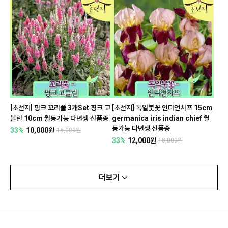
[초선지] 핑크 꼬리풀 3개Set 핑크 고
[초선지] 독일붓꽃 인디언치프 15cm
블린 10cm 월동가능 다년생 신품종
germanica iris indian chief 월
동가능 다년생 신품종
33%
10,000원
15,000원
33%
12,000원
18,000원
더보기