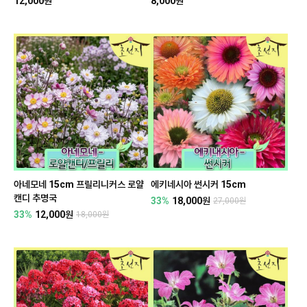
12,000원
8,000원
아네모네 15cm 프릴리니커스 로얄
에키네시아 썬시커 15cm
캔디 추명국
33%
18,000원
27,000원
33%
12,000원
18,000원