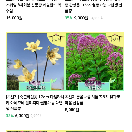
스쿼럴 8치화분 신품종 네덜란드 직
종 관상용 그라스 월동가능 다년생 신
수입
품종
15,000원
35%
9,000원
14,000원
[초선지] 숙근바람꽃 12cm 마젤라니
초선지 등골나물 리틀조 5치 유파토
카 아네모네 물티피다 월동가능 다년
리움 신상품
생 신품종
8,000원
33%
6,000원
9,000원