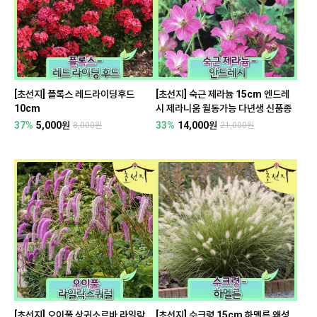
[초선지] 플록스 레드라이딩후드
[초선지] 숙근 제라늄 15cm 엔드레
10cm
시 제라니움 월동가능 다년생 신품종
37%
5,000원
33%
14,000원
8,000원
21,000원
[초선지] 오이풀 상귀소르바 라일락
[초선지] 수크령 15cm 하멜른 왜성