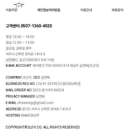
이용약관
개인정보처리방침
이용안내
제휴문의
고객센터.0507-1360-4020
평일 10:00 ~ 18:00
점심 12:00 ~ 13:00
일요일, 공휴일 휴무
여주시 산북면 광여로 1415-3
남양평IC, 동곤지암IC에서 차로 10분
BANK ACCOUNT
케이뱅크 700100031374 예금주 심연배(초선지)
COMPANY
초선지
CEO
심연배
BUSINESS REG NO
126-91-25790
[사업자정보확인]
MAIL-ORDER NO
2023-경기여주-00024
PRIVACY MANGER
심연배
E-MAIL
choseonji@gmail.com
ADDRESS
경기도 여주시 산북면 광여로 1415-3
HOSTING
MAKESHOP
COPYRIGHT©초선지 CO. ALL RIGHTS RESERVED.