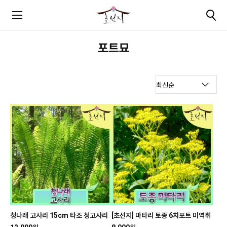
포트묘
청나래 고사리 15cm 타조 청고사리
[초선지] 마타리 토종 6치포트 미역취