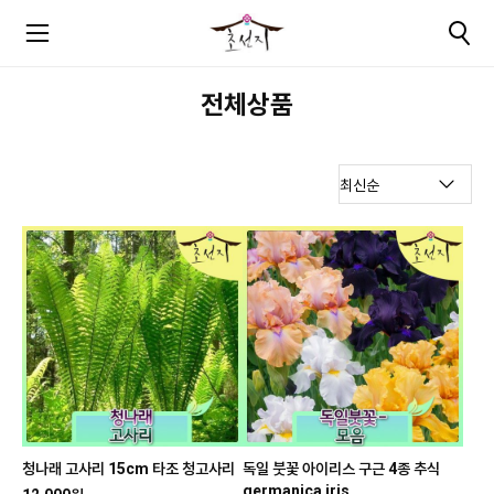
전체상품
청나래 고사리 15cm 타조 청고사리
독일 붓꽃 아이리스 구근 4종 추식
germanica iris