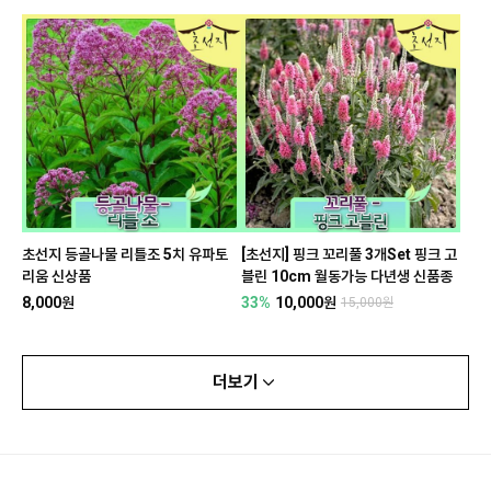
초선지 등골나물 리틀조 5치 유파토
[초선지] 핑크 꼬리풀 3개Set 핑크 고
리움 신상품
블린 10cm 월동가능 다년생 신품종
8,000원
33%
10,000원
15,000원
더보기