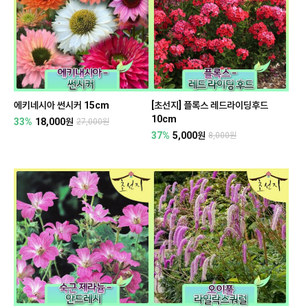
에키네시아 썬시커 15cm
[초선지] 플록스 레드라이딩후드
10cm
33%
18,000원
27,000원
37%
5,000원
8,000원