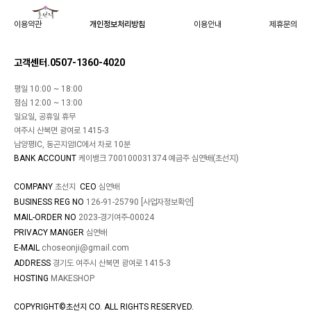
이용약관
개인정보처리방침
이용안내
제휴문의
고객센터.0507-1360-4020
평일 10:00 ~ 18:00
점심 12:00 ~ 13:00
일요일, 공휴일 휴무
여주시 산북면 광여로 1415-3
남양평IC, 동곤지암IC에서 차로 10분
BANK ACCOUNT
케이뱅크 700100031374 예금주 심연배(초선지)
COMPANY
초선지
CEO
심연배
BUSINESS REG NO
126-91-25790
[사업자정보확인]
MAIL-ORDER NO
2023-경기여주-00024
PRIVACY MANGER
심연배
E-MAIL
choseonji@gmail.com
ADDRESS
경기도 여주시 산북면 광여로 1415-3
HOSTING
MAKESHOP
COPYRIGHT©초선지 CO. ALL RIGHTS RESERVED.