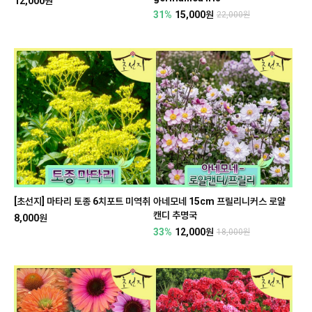
12,000원
31%
15,000원
22,000원
[초선지] 마타리 토종 6치포트 미역취
아네모네 15cm 프릴리니커스 로얄
캔디 추명국
8,000원
33%
12,000원
18,000원