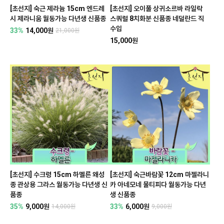
[초선지] 숙근 제라늄 15cm 엔드레
[초선지] 오이풀 상귀소르바 라일락
시 제라니움 월동가능 다년생 신품종
스쿼럴 8치화분 신품종 네덜란드 직
수입
33%
14,000원
21,000원
15,000원
[초선지] 수크령 15cm 하멜른 왜성
[초선지] 숙근바람꽃 12cm 마젤라니
종 관상용 그라스 월동가능 다년생 신
카 아네모네 물티피다 월동가능 다년
품종
생 신품종
35%
9,000원
33%
6,000원
14,000원
9,000원