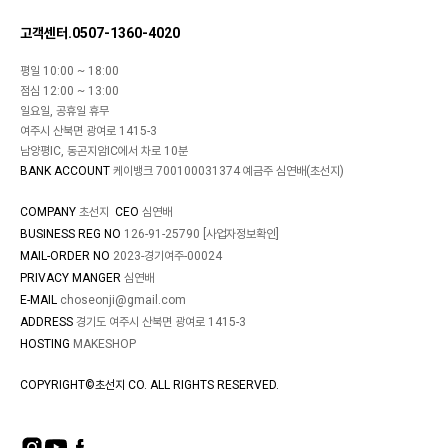
고객센터.0507-1360-4020
평일 10:00 ~ 18:00
점심 12:00 ~ 13:00
일요일, 공휴일 휴무
여주시 산북면 광여로 1415-3
남양평IC, 동곤지암IC에서 차로 10분
BANK ACCOUNT
케이뱅크 700100031374 예금주 심연배(초선지)
COMPANY
초선지
CEO
심연배
BUSINESS REG NO
126-91-25790
[사업자정보확인]
MAIL-ORDER NO
2023-경기여주-00024
PRIVACY MANGER
심연배
E-MAIL
choseonji@gmail.com
ADDRESS
경기도 여주시 산북면 광여로 1415-3
HOSTING
MAKESHOP
COPYRIGHT©초선지 CO. ALL RIGHTS RESERVED.